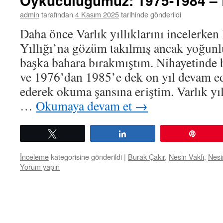
Öykücülüğümüz: 1975-1984 – 
admin
tarafından
4 Kasım 2025
tarihinde gönderildi
Daha önce Varlık yıllıklarını incelerke
Yıllığı’na gözüm takılmış ancak yoğunl
başka bahara bırakmıştım. Nihayetinde 
ve 1976’dan 1985’e dek on yıl devam ede
ederek okuma şansına eriştim. Varlık yıl
…
Okumaya devam et
→
Tweetle
Paylaş
Pin
İnceleme
kategorisine gönderildi
|
Burak Çakır
,
Nesin Vakfı
,
Nesin
Yorum yapın