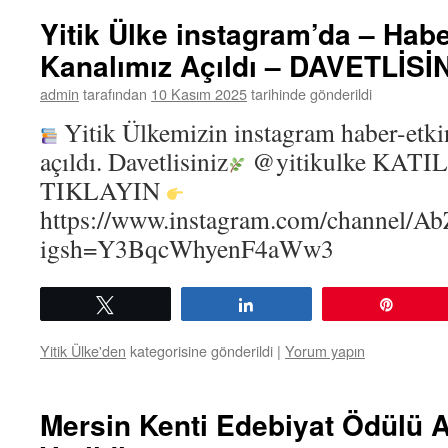
Yitik Ülke instagram’da – Habe
Kanalımız Açıldı – DAVETLİSİ
admin
tarafından
10 Kasım 2025
tarihinde gönderildi
Yitik Ülkemizin instagram haber-etki
açıldı. Davetlisiniz
@yitikulke KATI
TIKLAYIN
https://www.instagram.com/channel
igsh=Y3BqcWhyenF4aWw3
Tweetle
Paylaş
Pin
Yitik Ülke'den
kategorisine gönderildi
|
Yorum yapın
Mersin Kenti Edebiyat Ödülü 