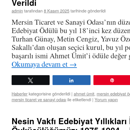
Verildi
admin
tarafından
8 Kasım 2025
tarihinde gönderildi
Mersin Ticaret ve Sanayi Odası’nın düz
Edebiyat Ödülü bu yıl 18’inci kez düzen
Turhan Günay, Metin Cengiz, Yavuz Ö
Sakallı’dan oluşan seçici kurul, bu yıl p
başarılı ismi Ahmet Ümit’i ödüle değer
Okumaya devam et
→
Tweetle
Paylaş
Pin
Haberler
kategorisine gönderildi
|
ahmet ümit
,
mersin edebiyat ö
mersin ticaret ve sanayi odası
ile etiketlendi
|
Yorum yapın
Nesin Vakfı Edebiyat Yıllıkları