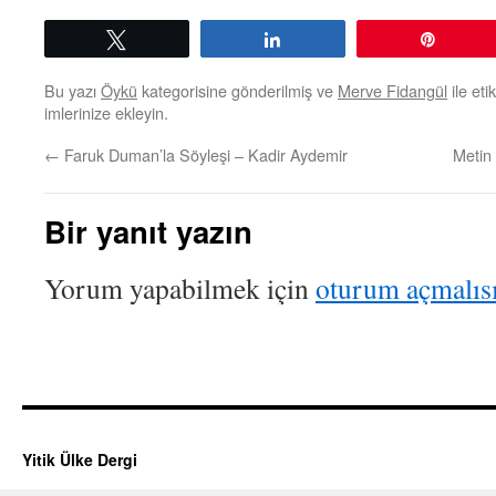
Tweetle
Paylaş
Pin
Bu yazı
Öykü
kategorisine gönderilmiş ve
Merve Fidangül
ile eti
imlerinize ekleyin.
←
Faruk Duman’la Söyleşi – Kadir Aydemir
Metin
Bir yanıt yazın
Yorum yapabilmek için
oturum açmalıs
Yitik Ülke Dergi