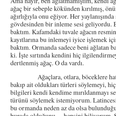
Ama hayır, ben ağlatmamıştım, kendi a
ağaç bir sebeple kökünden kırılmış, ön
ağırlığıyla onu eğiyor. Her yaylanışında
gövdesinden bir inleme sesi geliyordu.
baktım. Kafamdaki tuvale ağacın resmin
kayıtlarına bu inlemeyi iyice işlemek i
baktım. Ormanda sadece beni ağlatan b
ki. İşte sırtında kendini hiç ilgilendir
dertlenmiş ağaç. O da vardı.
Ağaçlara, otlara, böceklere hatta 
bakıp ait oldukları türleri söylemeyi, h
bilgileri kendi kendime mırıldanmayı s
türünü söylemek istemiyorum. Latincesin
bu ormanda neden az da olsa bulunduğun
burada olduğunu… hepsini biliyorum. 