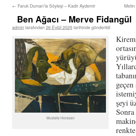
←
Faruk Duman’la Söyleşi – Kadir Aydemir
Metin
Ben Ağacı – Merve Fidangül
admin
tarafından
26 Eylül 2025
tarihinde gönderildi
Kiremi
ortası
yürüy
Yıllar
tabanı
geçen 
istemi
şeyi ü
Sonra 
Mustafa Horasan
makine
renkte