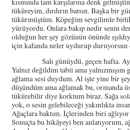
kısmında tam karşılarına denk gelmiştim
tüküreyim, dırdırın batsın. Başka bir g
tükürmüştüm. Köpeğim sevgilimle birl
yürüyordu. Onlara bakıp nedir senin der
olduğun her şey gözünün önünde ışıldı
için kafanda neler uydurup duruyorsun 
Salı günüydü, geçen hafta. Ayn
Yalnız değildim tabii ama yalnızmışım 
ağlama sesi duydum. Al işte yine bir şe
düşündüm ama ağlamak bu, ormanda üste
tükürebilir diye korktum biraz. Sağa so
yok, o sesin gelebileceği yakınlıkta ins
Ağaçlara baktım. İçlerinden biri ağlıyor 
Sonuçta bu hikâyeyi ben anlatıyorum, ağa