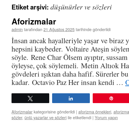
düşünürler ve sözleri
Etiket arşivi:
Aforizmalar
admin
tarafından
21 Ağustos 2025
tarihinde gönderildi
İnsan ancak hayalleriyle yaşar ve biraz
hepsini kaybeder. Voltaire Ateşin söyle
söyle. Rene Char Ölsem ayıptır, sussam 
öyleyse, çok söylemeli. Metin Altıok Hay
gövdeleri ışıktan daha hafif. Sürerler 
kadar. Octavio Paz Her insan kendi …
O
Tweetle
Paylaş
Pin
Aforizmalar
kategorisine gönderildi
|
aforizma örnekleri
,
aforizma
sözler
,
ünlü yazarlar ve sözleri
ile etiketlendi
|
Yorum yapın