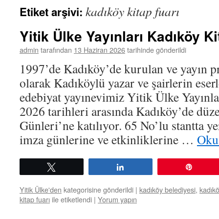
kadıköy kitap fuarı
Etiket arşivi:
Yitik Ülke Yayınları Kadıköy K
admin
tarafından
13 Haziran 2026
tarihinde gönderildi
1997’de Kadıköy’de kurulan ve yayın pr
olarak Kadıköylü yazar ve şairlerin eser
edebiyat yayınevimiz Yitik Ülke Yayınla
2026 tarihleri arasında Kadıköy’de düz
Günleri’ne katılıyor. 65 No’lu stantta y
imza günlerine ve etkinliklerine …
Oku
Tweetle
Paylaş
Pin
Yitik Ülke'den
kategorisine gönderildi
|
kadıköy belediyesi
,
kadıkö
kitap fuarı
ile etiketlendi
|
Yorum yapın